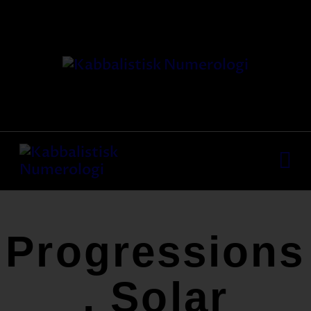
HJEM
VORES METODE
FÆLLESKAB
KURSER
YDELSER
MEDIA
KONTAKT
Progressions
, Solar