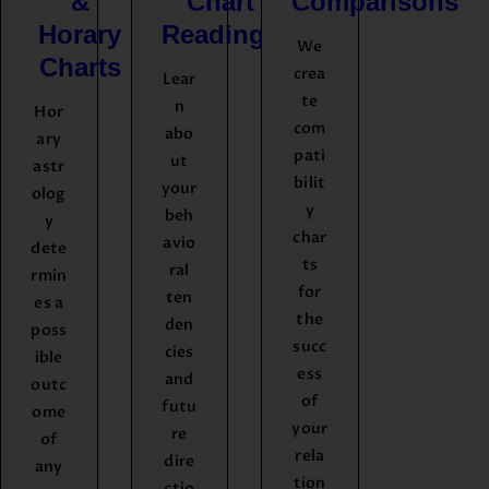
&
Chart
Comparisons
Horary
Readings
We
Charts
crea
Lear
te
n
Hor
com
abo
ary
pati
ut
astr
bilit
your
olog
y
beh
y
char
avio
dete
ts
ral
rmin
for
ten
es a
the
den
poss
succ
cies
ible
ess
and
outc
of
futu
ome
your
re
of
rela
dire
any
tion
ctio