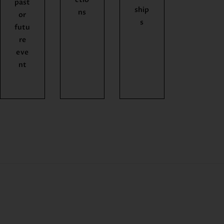
past
ship
ns
or
s
futu
re
eve
nt