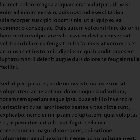
laoreet dolore magna aliquam erat volutpat. Ut wisi
enim ad minim veniam, quis nostrud exerci tation
ullamcorper suscipit lobortis nisl ut aliquip ex ea
commodo consequat. Duis autem vel eum iriure dolor in
hendrerit in vulputate velit esse molestie consequat,
vel illum dolore eu feugiat nulla facilisis at vero eros et
accumsan et iusto odio dignissim qui blandit praesent
luptatum zzril delenit augue duis dolore te feugait nulla
facilisi.
Sed ut perspiciatis, unde omnis iste natus error sit
voluptatem accusantium doloremque laudantium,
totam rem aperiam eaque ipsa, quae ab illo inventore
veritatis et quasi architecto beatae vitae dicta sunt,
explicabo. nemo enim ipsam voluptatem, quia voluptas
sit, aspernatur aut odit aut fugit, sed quia
consequuntur magni dolores eos, qui ratione
voluptatem sequi nesciunt, neque porro quisquam est,