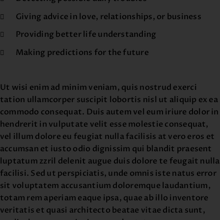
Giving advice in love, relationships, or business
Providing better life understanding
Making predictions for the future
Ut wisi enim ad minim veniam, quis nostrud exerci
tation ullamcorper suscipit lobortis nisl ut aliquip ex ea
commodo consequat. Duis autem vel eum iriure dolor in
hendrerit in vulputate velit esse molestie consequat,
vel illum dolore eu feugiat nulla facilisis at vero eros et
accumsan et iusto odio dignissim qui blandit praesent
luptatum zzril delenit augue duis dolore te feugait nulla
facilisi. Sed ut perspiciatis, unde omnis iste natus error
sit voluptatem accusantium doloremque laudantium,
totam rem aperiam eaque ipsa, quae ab illo inventore
veritatis et quasi architecto beatae vitae dicta sunt,