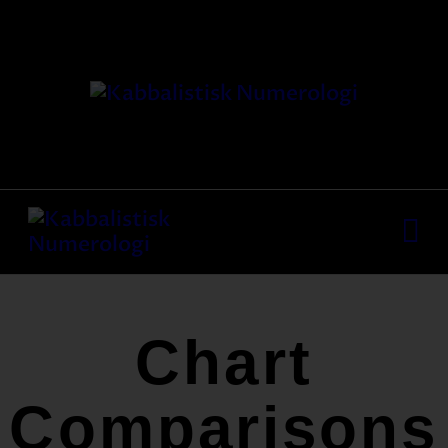
HJEM
VORES METODE
FÆLLESKAB
KURSER
YDELSER
MEDIA
KONTAKT
Chart
Comparisons