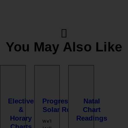
You May Also Like
Elective
Progressions,
Natal
&
Solar Returns
Chart
Horary
Readings
We’l
Charts