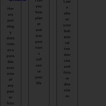
l tell
Lear
you
n
Hor
how
abo
ary
plan
ut
astr
et
your
olog
and
beh
y
star
avio
dete
posi
ral
rmin
tion
ten
es a
s
den
poss
infl
cies
ible
uen
and
outc
ce
futu
ome
your
re
of
life
dire
any
ctio
past
ns
or
futu